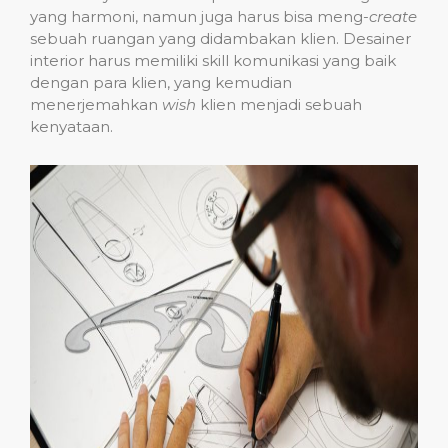
yang harmoni, namun juga harus bisa meng
-create
sebuah ruangan yang didambakan klien. Desainer
interior harus memiliki skill komunikasi yang baik
dengan para klien, yang kemudian
menerjemahkan
wish
klien menjadi sebuah
kenyataan.