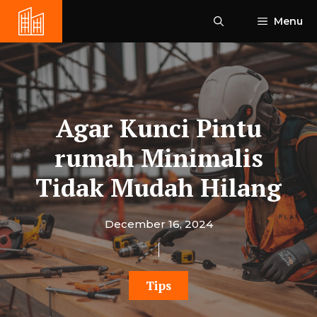
Skip
Menu
to
content
Agar Kunci Pintu
rumah Minimalis
Tidak Mudah Hilang
December 16, 2024
Tips